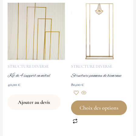
Ce
produit
a
plusieurs
variations.
Les
options
peuvent
STRUCTURE DIVERSE
STRUCTURE DIVERSE
être
Kit de 4 support en métal
Structure panneau de bienvenue
choisies
40,00
€
80,00
€
sur
la
Ajouter au devis
page
Choix des options
du
produit